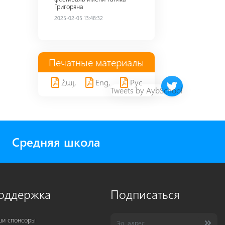
Григоряна
2025-02-05 13:48:32
Печатные материалы
Հայ,
Eng,
Рус
Twitter timeline 
Tweets by AybSchool
Средняя школа
оддержка
Подписаться
и спонсоры