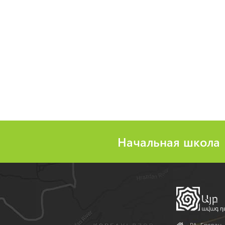
Начальная школа
Address
РА, Ереван, 