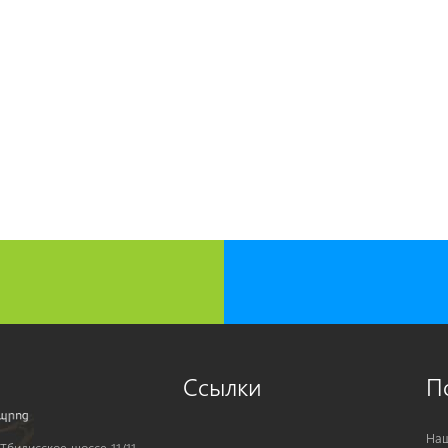
Ссылки
П
Наш
Тбилисское шоссе 11/11