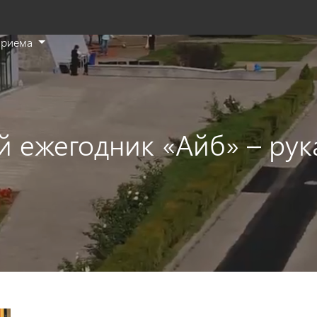
приема
T
se
th
si
en
й ежегодник «Айб» – рук
a
se
t