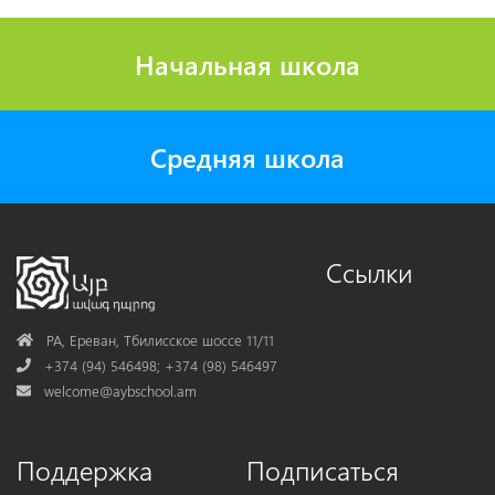
Начальная школа
Средняя школа
Ссылки
Address
РА, Ереван, Тбилисское шоссе 11/11
Phone
+374 (94) 546498; +374 (98) 546497
Mail
welcome@aybschool.am
Поддержка
Подписаться