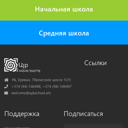
Начальная школа
Средняя школа
Ссылки
Address
РА, Ереван, Тбилисское шоссе 11/11
Phone
+374 (94) 546498; +374 (98) 546497
Mail
welcome@aybschool.am
Поддержка
Подписаться
Наши спонсоры