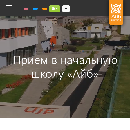
Toggle navigation
Social links dropdown button
Прием в начальную
школу «Айб»