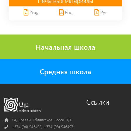
Печатные материалы
Հայ,
Eng,
Рус
Начальная школа
Средняя школа
Ссылки
Address
РА, Ереван, Тбилисское шоссе 11/11
Phone
+374 (94) 546498; +374 (98) 546497