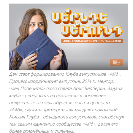
Дан старт формированию Клуба выпускников «Айб».
Процесс координирует выпускник 2014 г., ментор,
член Попечительского совета Арис Берберян. Задача
клуба - передавать из поколения в поколение
полученные за годы обучения опыт и ценности
«Айб», служить примером для младших поколений.
Миссия Клуба - объединять выпускников, способствуя
тем самым единению сообщества «Айб», делая его
более сплочённым и сильным.