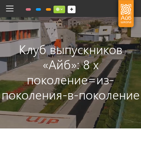
Toggle navigation
Social links dropdown button
Клуб выпускников
«Айб»: 8 x
поколение=из-
поколения-в-поколение