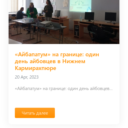
«Айбапатум» на границе: один
день айбовцев в Нижнем
Кармирахпюре
20 Apr, 2023
«Айбапатум» на границе: один день айбовцев в Нижнем Кармирахпюре
Читать далее