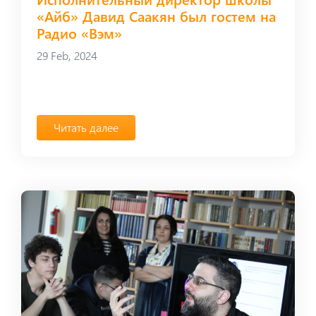
«Айб» Давид Саакян был гостем на
Радио «Вэм»
29 Feb, 2024
Читать далее