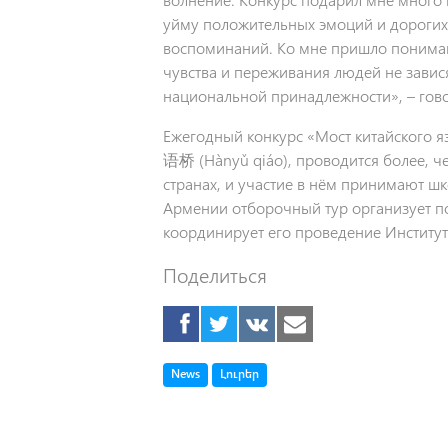
уйму положительных эмоций и дорогих
воспоминаний. Ко мне пришло пониман
чувства и переживания людей не завися
национальной принадлежности», – гово
Ежегодный конкурс «Мост китайского я
语桥 (Hànyǔ qiáo), проводится более, че
странах, и участие в нём принимают шк
Армении отборочный тур организует по
координирует его проведение Институт 
Поделиться
Tag
Tag
News
Լուրեր