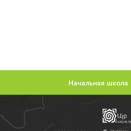
Начальная школа
Address
РА, Ереван, 