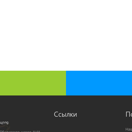
Ссылки
П
Наш
Тбилисское шоссе 11/11