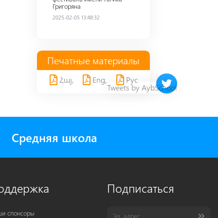
Григоряна
2025-02-05 13:48:32
Печатные материалы
Հայ,
Eng,
Рус
Twitter timeline 
Tweets by AybSchool
Средняя школа
оддержка
Подписаться
и спонсоры