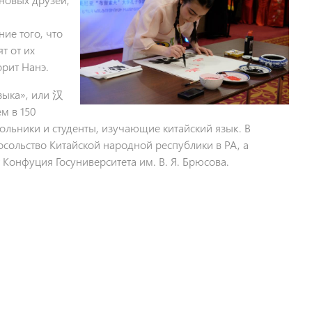
ие того, что
т от их
рит Нанэ.
зыка», или 汉
м в 150
ольники и студенты, изучающие китайский язык. В
сольство Китайской народной республики в РА, а
Конфуция Госуниверситета им. В. Я. Брюсова.