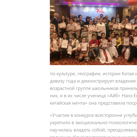
по культуре, географии, истории Китая 
девизу года и демонстрирует владение 
возрастной группе школьников приняли
них, и в их числе ученица «Айб» Нанэ 
китайская мечта» она представила пос
«Участие в конкурсе всесторонне углуб
укрепило в эмоционально-психологичес
научилась владеть собой, преодолеват
волнение. Конкурс подарил мне много 