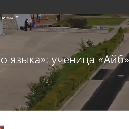
приема
T
se
th
si
en
о языка»: ученица «Айб
a
se
t