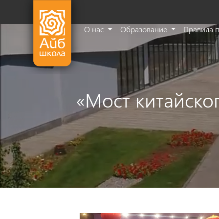
О нас
Образование
Правила 
«Мост китайског