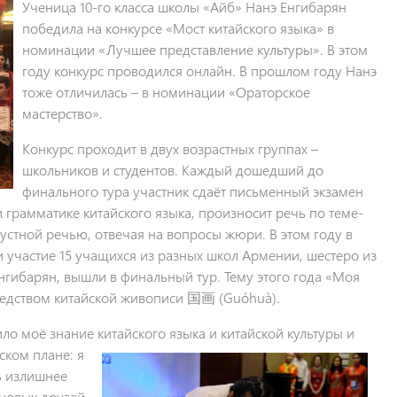
Ученица 10-го класса школы «Айб» Нанэ Енгибарян
победила на конкурсе «Мост китайского языка» в
номинации «Лучшее представление культуры». В этом
году конкурс проводился онлайн. В прошлом году Нанэ
тоже отличилась – в номинации «Ораторское
мастерство».
Конкурс проходит в двух возрастных группах –
школьников и студентов. Каждый дошедший до
финального тура участник сдаёт письменный экзамен
и грамматике китайского языка, произносит речь по теме-
устной речью, отвечая на вопросы жюри. В этом году в
 участие 15 учащихся из разных школ Армении, шестеро из
Енгибарян, вышли в финальный тур. Тему этого года «Моя
редством китайской живописи 国画 (Guóhuà).
ило моё знание китайского языка и китайской культуры и
ком плане: я
ь излишнее
новых друзей,