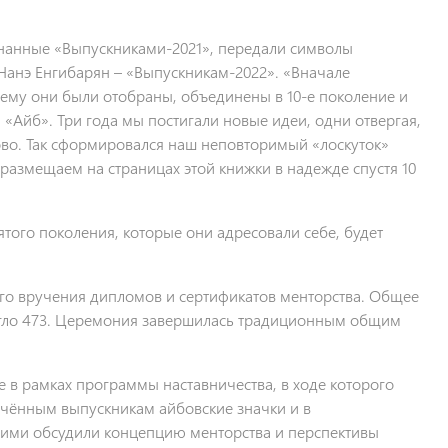
знанные «Выпускниками-2021», передали символы
Нанэ Енгибарян – «Выпускникам-2022». «Вначале
чему они были отобраны, объединены в 10-е поколение и
«Айб». Три года мы постигали новые идеи, одни отвергая,
ово. Так сформировался наш неповторимый «лоскуток»
размещаем на страницах этой книжки в надежде спустя 10
того поколения, которые они адресовали себе, будет
ого вручения дипломов и сертификатов менторства. Общее
игло 473. Церемония завершилась традиционным общим
е в рамках программы наставничества, в ходе которого
чённым выпускникам айбовские значки и в
ними обсудили концепцию менторства и перспективы