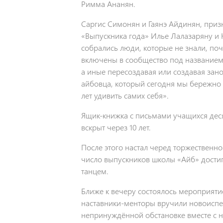
Римма Ананян.
Саргис Симонян и Гаянэ Айдинян, при
«Выпускника года» Илье Лалазаряну и 
собрались люди, которые не знали, по
включены в сообщество под названием 
а иные пересоздавая или создавая зан
айбовца, который сегодня мы бережно 
лет удивить самих себя».
Ящик-книжка с письмами учащихся деся
вскрыт через 10 лет.
После этого настал черед торжественн
число выпускников школы «Айб» дост
танцем.
Ближе к вечеру состоялось мероприяти
наставники-менторы вручили новоиспе
непринуждённой обстановке вместе с 