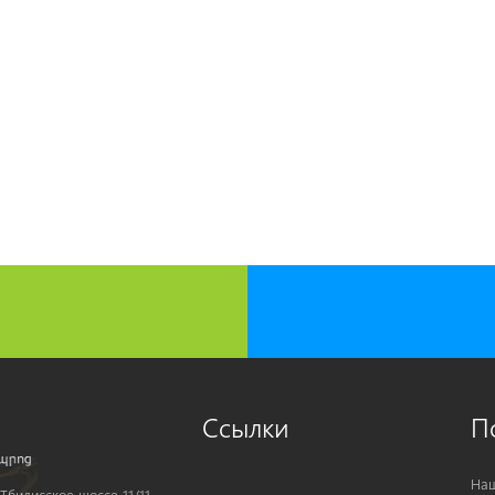
Ссылки
П
Наш
Тбилисское шоссе 11/11