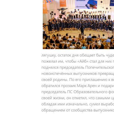
лягушку, остаток дня обещает быть чуд
пожелал им, чтобы «Айб» стал для них 
поднялся председатель Попечительског
новоиспечённых выпускников превращат
своей родины. По его приглашению к в
обратился прозаик Марк Арен и подари
председатель ПС Образовательного фо
своей жизни, он отметил, что самыми ц
обладая ими изначально, сумел вырабо
обращением от сообщества выпускнико