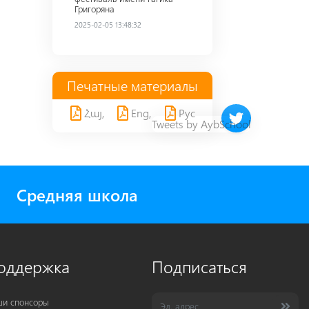
Григоряна
2025-02-05 13:48:32
Печатные материалы
Հայ,
Eng,
Рус
Twitter timeline 
Tweets by AybSchool
Средняя школа
оддержка
Подписаться
и спонсоры