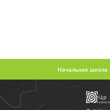
Начальная школа
Address
РА, Ереван, 