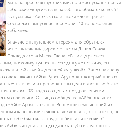
Быть не просто выпускниками, но и «испускать» новые
айбовские «круги»: взяв на себя это обязательство, 54
выпускника «Айб» сказали школе «до встречи».
Состоялась выпускная церемония 10-го поколения
айбовцев.
Вначале с напутствием к героям дня обратился
исполнительный директор школы Давид Саакян.
Приведя слова Марка Твена: «Если с утра съесть
есным, поскольку худшее на сегодня уже позади», он
по жизни той самой «утренней лягушкой». Затем на сцену
о совета школы «Айб» Рубен Арутюнян, который призвал
ь мечты в цели и претворять эти цели в жизнь во благо
ыпускникам 2022 года со сцены с поздравлениями
л им свои книги. От лица сообщества «Айб» выступил
нда «Айб» Арам Пахчанян. Вспомнив семь историй из
енными качествами человека являются те, которые он, не
тать в себе благодаря трудолюбию и силе воли. С
в «Айб» выступила председатель клуба выпускников