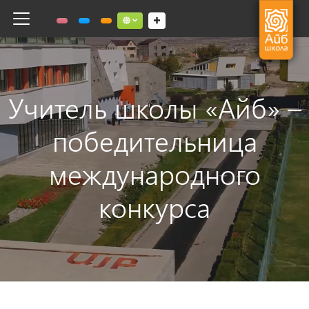
Toggle navigation
Social links dropdown button
Учитель школы «Айб» –
победительница
международного
конкурса