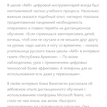
В школе «Айб» цифровой инструментарий всегда был
неотъемлемой частью учебного процесса. Насколько
важным оказался подобный опыт, наглядно показала
продиктованная пандемией необходимость
оперативно и плавно перейти на дистанционное
обучение. «Если стремишься заинтересовать детей,
хочешь, чтоб они не скучали и не мешали друг другу
на уроках, надо шагать в ногу со временем, – сказала
учительница русского языка школы «Айб» в интервью
газете «Республика Армения». – По моим
наблюдениям, урок с применением цифровых
технологий более эффективен. А телефоны для их
использзования есть даже у первоклашек».
В своём интервью Кима Ванескегян рассказала об
айбовском опыте дистанционного обучения с
использованием платформы Microsoft Teams, что
стало не чем иным, как актом «быстрого
реагирования» на сложившуюся ситуацию. Она