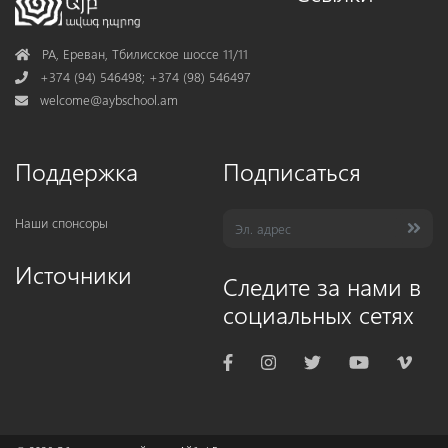
Address
РА, Ереван, Тбилисское шоссе 11/11
Phone
+374 (94) 546498; +374 (98) 546497
Mail
welcome@aybschool.am
Поддержка
Подписаться
Наши спонсоры
Источники
Следите за нами в
социальных сетях