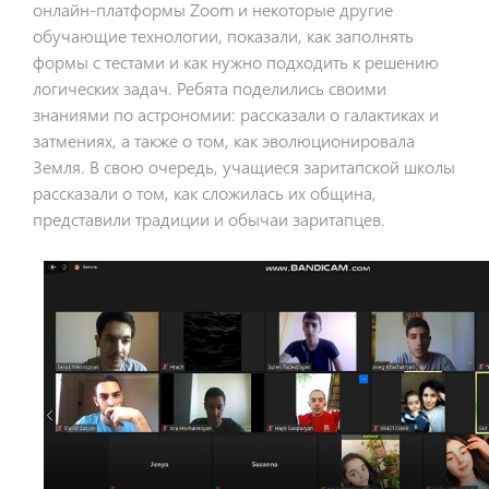
онлайн-платформы Zoom и некоторые другие
обучающие технологии, показали, как заполнять
формы с тестами и как нужно подходить к решению
логических задач. Ребята поделились своими
знаниями по астрономии: рассказали о галактиках и
затмениях, а также о том, как эволюционировала
Земля. В свою очередь, учащиеся заритапской школы
рассказали о том, как сложилась их община,
представили традиции и обычаи заритапцев.