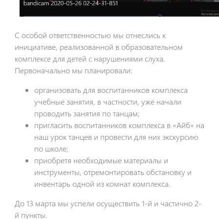
С особой ответственностью мы отнеслись к
инициативе, реализованной в образовательном
комплексе для детей с нарушениями слуха.
Первоначально мы планировали:
организовать для воспитанников комплекса
учебные занятия, в частности, уже начали
проводить занятия по танцам;
пригласить воспитанников комплекса в «Айб» на
наш урок танцев и провести для них экскурсию
по школе;
приобретя необходимые материалы и
инструменты, отремонтировать обстановку и
инвентарь одной из комнат комплекса.
До 13 марта мы успели осуществить 1-й и частично 2-
й пункты.