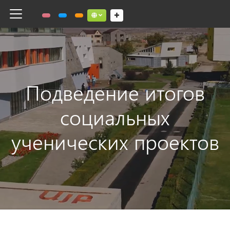
Toggle navigation
Social links dropdown button
Подведение итогов
социальных
ученических проектов