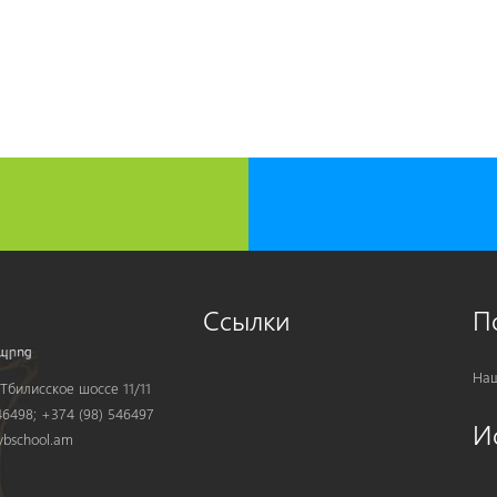
Ссылки
П
Наш
Тбилисское шоссе 11/11
6498; +374 (98) 546497
И
bschool.am