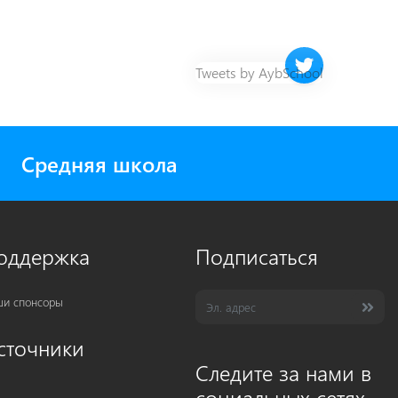
Twitter timeline 
Tweets by AybSchool
Средняя школа
оддержка
Подписаться
и спонсоры
сточники
Следите за нами в
социальных сетях