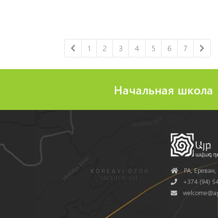
1
2
3
4
5
6
7
Начальная школа
Address
РА, Ереван, 
Phone
+374 (94) 54
Mail
welcome@ay