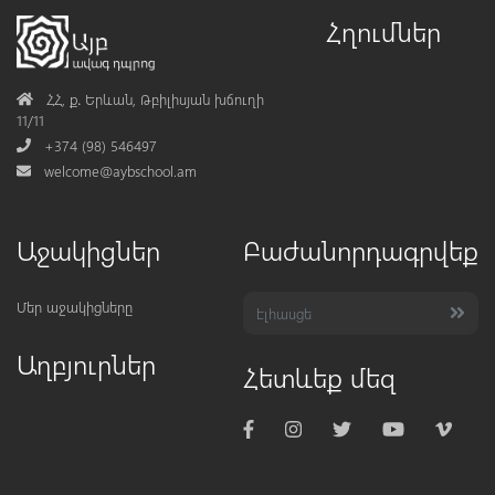
Հղումներ
Address
ՀՀ, ք․ Երևան, Թբիլիսյան խճուղի
11/11
Phone
+374 (98) 546497
Mail
welcome@aybschool.am
Աջակիցներ
Բաժանորդագրվեք
Մեր աջակիցները
Աղբյուրներ
Հետևեք մեզ