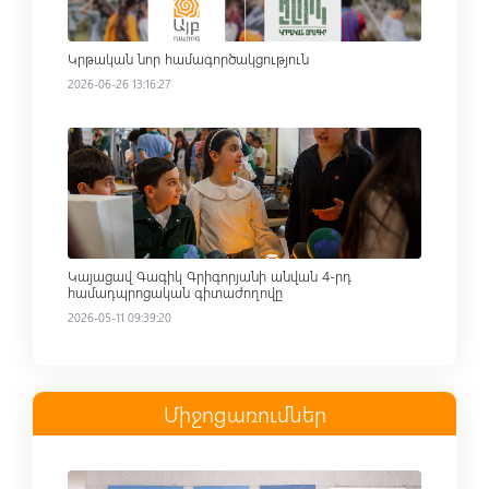
Կրթական նոր համագործակցություն
2026-06-26 13:16:27
Read more
Կայացավ Գագիկ Գրիգորյանի անվան 4-րդ
համադպրոցական գիտաժողովը
2026-05-11 09:39:20
Միջոցառումներ
Read more