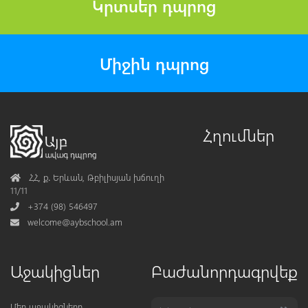
Կրտսեր դպրոց
Միջին դպրոց
Հղումներ
Address
ՀՀ, ք․ Երևան, Թբիլիսյան խճուղի
11/11
Phone
+374 (98) 546497
Mail
welcome@aybschool.am
Աջակիցներ
Բաժանորդագրվեք
Մեր աջակիցները