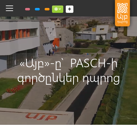
Toggle navigation
Social links dropdown button
«Այբ»-ը՝ PASCH-ի
գործընկեր դպրոց