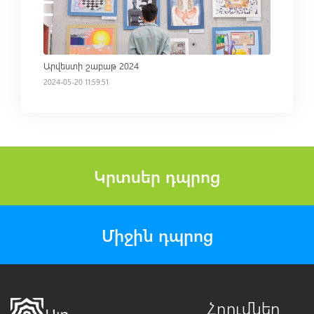
Արվեստի շաբաթ 2024
2024-05-20 11:59:51
Կրտսեր դպրոց
Միջին դպրոց
Հղումներ