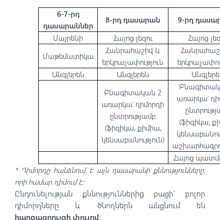
6-7-րդ
8-րդ դասարան
9-րդ դաս
դասարաններ
Մայրենի
Հայոց լեզու
Հայոց լե
Հանրահաշիվ և
Հանրահաշ
Մաթեմատիկա
երկրաչափություն
երկրաչափու
Անգլերեն
Անգլերեն
Անգլերե
Բնագիտակ
Բնագիտական 2
առարկա՝ դի
առարկա՝ դիմորդի
ընտրությ
ընտրությամբ
(ֆիզիկա, ք
(ֆիզիկա, քիմիա,
կենսաբանութ
կենսաբանություն)
աշխարհագրու
Հայոց պատմո
* Դիմորդը հանձնում է այն դասարանի քննությունները,
որի համար դիմում է։
Ընդունելության քննություններից բացի` բոլոր
դիմորդները և ծնողներն անցնում են
հարցազրույցի փուլով
: