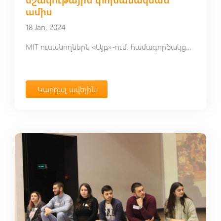
ամիս
18 Jan, 2024
MIT ուսանողներն «Այբ»-ում. համագործակցային ուսուցման և մշակութային փոխանակման ամիս
Կարդալ ավելին