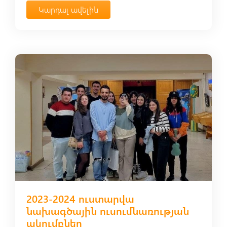
Կարդալ ավելին
2023-2024 ուստարվա
նախագծային ուսումնառության
ակումբներ