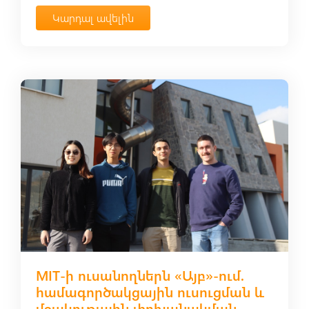
Կարդալ ավելին
MIT-ի ուսանողներն «Այբ»-ում.
համագործակցային ուսուցման և
մշակութային փոխանակման