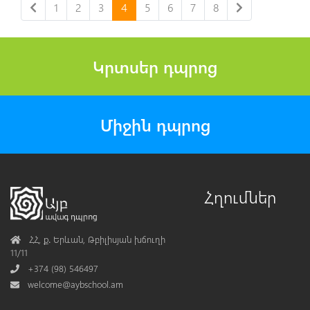
1
2
3
4
5
6
7
8
Կրտսեր դպրոց
Միջին դպրոց
Հղումներ
Address
ՀՀ, ք․ Երևան, Թբիլիսյան խճուղի
11/11
Phone
+374 (98) 546497
Mail
welcome@aybschool.am