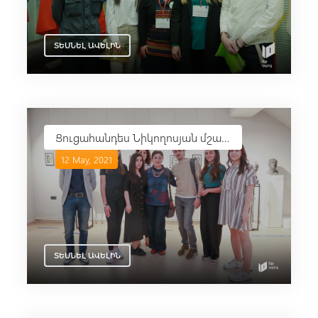
ՏԵՍՆԵԼ ԱՎԵԼԻՆ
Ցուցահանդես Նիկողոսյան մշակութային հիմնադրամում
12 May, 2021
ՏԵՍՆԵԼ ԱՎԵԼԻՆ