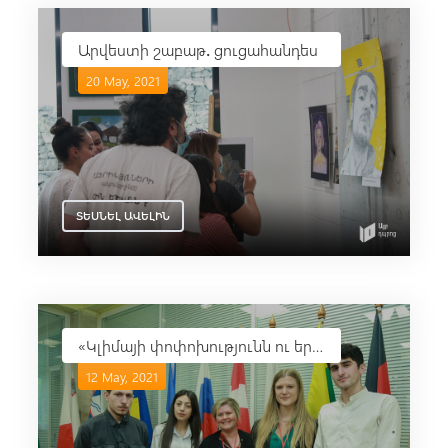
Արվեստի շաբաթ․ ցուցահանդես
20 May, 2021
ՏԵՍՆԵԼ ԱՎԵԼԻՆ
«Կլիմայի փոփոխությունն ու երեխաները․ ազդեցություն, իրավունքներ և մասնակցություն» միջազգային գիտաժողով
12 May, 2021