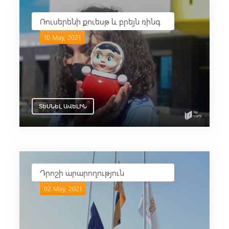
Ռուսերենի քուեսթ և բրեյն ռինգ
10 May, 2021
ՏԵՍՆԵԼ ԱՎԵԼԻՆ
Դրոշի արարողություն
02 May, 2021