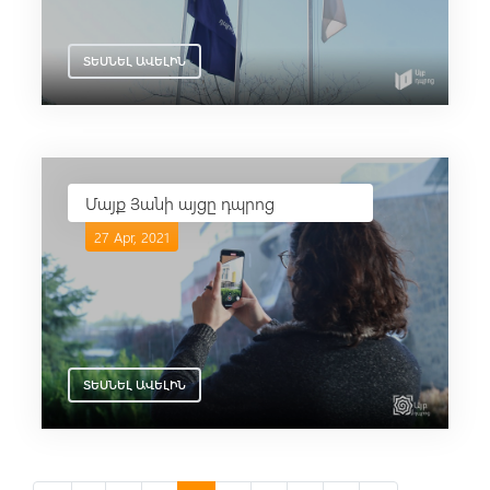
ՏԵՍՆԵԼ ԱՎԵԼԻՆ
Մայք Յանի այցը դպրոց
27 Apr, 2021
ՏԵՍՆԵԼ ԱՎԵԼԻՆ