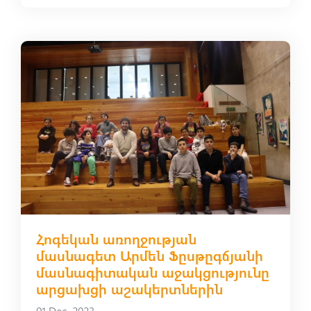
Հոգեկան առողջության
մասնագետ Արմեն Ֆըսթըգճյանի
մասնագիտական աջակցությունը
արցախցի աշակերտներին
01 Dec, 2023