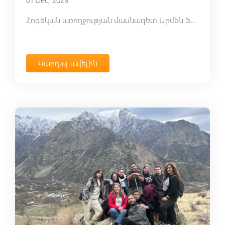
Հոգեկան առողջության մասնագետ Արմեն Ֆըսթըգճյանի մասնագիտական աջակցությունը արցախցի աշակերտներին
Կարդալ ավելին