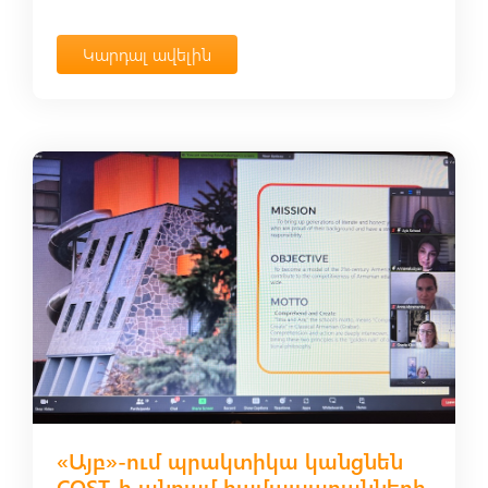
Կարդալ ավելին
«Այբ»-ում պրակտիկա կանցնեն
COST-ի անդամ համալսարանների