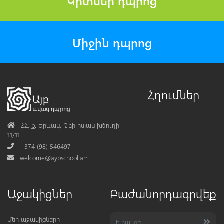
Կրտսեր դպրոց
Միջին դպրոց
Հղումներ
Address
ՀՀ, ք․ Երևան, Թբիլիսյան խճուղի
11/11
Phone
+374 (98) 546497
Mail
welcome@aybschool.am
Աջակիցներ
Բաժանորդագրվեք
Մեր աջակիցները