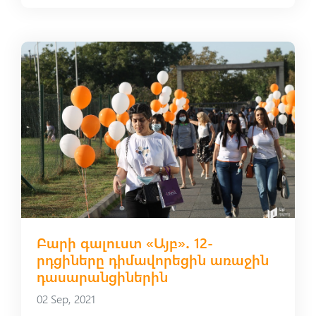
Բարի գալուստ «Այբ»․ 12-
րդցիները դիմավորեցին առաջին
դասարանցիներին
02 Sep, 2021