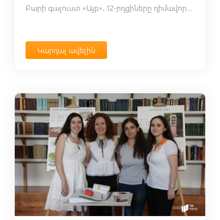
Բարի գալուստ «Այբ»․ 12-րդցիները դիմավորեցին առաջին դասարանցիներին
Կարդալ ավելին