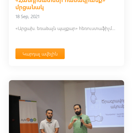
մրցանակ
18 Sep, 2021
«Արցախ. եռաձայն պայքար» հեռուստաֆիլմը ստացավ «Հանդիսատեսի համակրանք» մրցանակ
Կարդալ ավելին