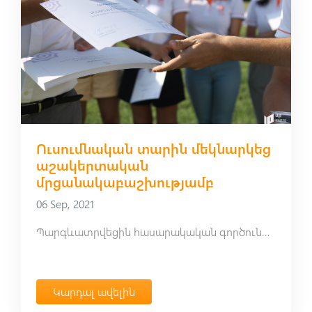
Ուսումնական տարին մեկնարկեց
աշակերտական
մրցանակաբաշխությամբ
06 Sep, 2021
Պարգևատրվեցին հասարակական գործունեության թիմերի աշակերտները
Կարդալ ավելին