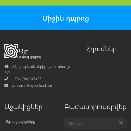
Միջին դպրոց
Հղումներ
Address
ՀՀ, ք․ Երևան, Թբիլիսյան խճուղի
11/11
Phone
+374 (98) 546497
Mail
welcome@aybschool.am
Աջակիցներ
Բաժանորդագրվեք
Մեր աջակիցները