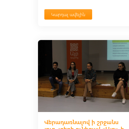
Կարդալ ավելին
Վերադառնալով ի շրջանս
յուր. տեղի ունեցավ «Այբ»-ի