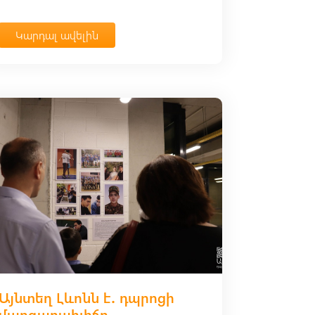
Կարդալ ավելին
Այնտեղ Լևոնն է․ դպրոցի
մարզադահլիճը