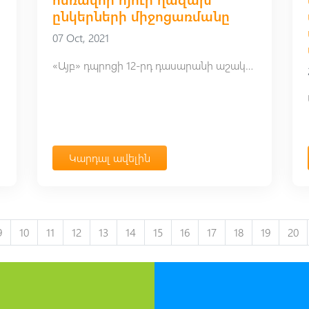
ընկերների միջոցառմանը
07 Oct, 2021
«Այբ» դպրոցի 12-րդ դասարանի աշակերտներն առցանց հարթակում մասնակցեցին Նազարբաևի անվան ինտելեկտուալ՝ քիմիակենսաբանական թեքումով ավագ դպրոցի աշակերտների կազմակերպած միջոցառմանը՝ նվիրված Ղազախստանի անկախության հոբելյանական 30-ամյակին։
Կարդալ ավելին
9
10
11
12
13
14
15
16
17
18
19
20