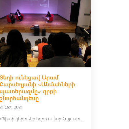
Տեղի ունեցավ Արամ
Բարսեղյանի «Անմահների
պատերազմը» գրքի
շնորհանդեսը
21 Oct, 2021
«Պիտի կերտենք հզոր ու նոր Հայաստան․ անմահներն են հրամայում․․․»։