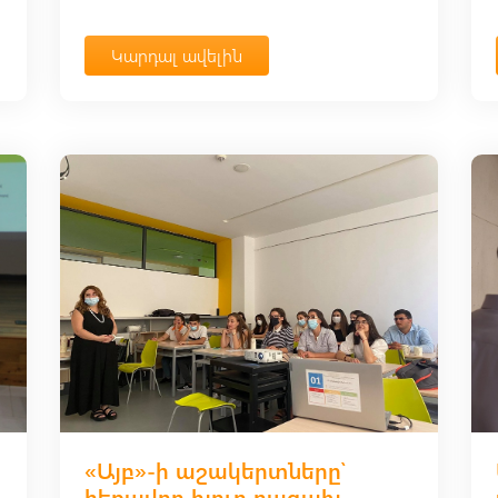
Կարդալ ավելին
«Այբ»-ի աշակերտները՝
հեռավոր հյուր ղազախ