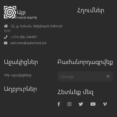
Հղումներ
Address
ՀՀ, ք․ Երևան, Թբիլիսյան խճուղի
11/11
Phone
+374 (98) 546497
Mail
welcome@aybschool.am
Աջակիցներ
Բաժանորդագրվեք
Մեր աջակիցները
Աղբյուրներ
Հետևեք մեզ