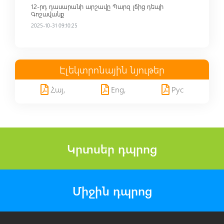
12-րդ դասարանի արշավը Պարզ լճից դեպի
Գոշավանք
2025-10-31 09:10:25
Էլեկտրոնային նյութեր
Հայ,
Eng,
Рус
Կրտսեր դպրոց
Միջին դպրոց