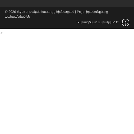
© 2026
«Այբ» կրթական հանգույց հիմնադրամ
| Բոլոր իրավունքները
պահպանված են
Նախագծված և մշակված է:
>