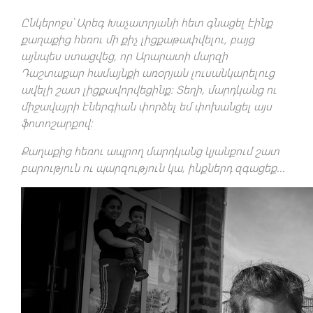
Ընկերոջս՝ Արեգ Խաչատրյանի հետ գնացել էինք
քաղաքից հեռու մի քիչ լիցքաթափվելու, բայց
այնպես ստացվեց, որ Արարատի մարզի
Դաշտաքար համայնքի առօրյան լուսանկարելուց
ավելի շատ լիցքավորվեցինք։ Տեղի, մարդկանց ու
միջավայրի էներգիան փորձել եմ փոխանցել այս
ֆոտոշարքով։
Քաղաքից հեռու ապրող մարդկանց կյանքում շատ
բարություն ու պարզություն կա, ինքներդ զգացեք...