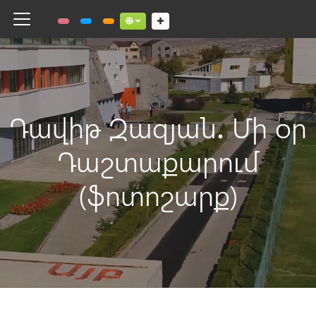
Toggle navigation
Social links dropdown button
Դավիթ Զազյան․ Մի օր
Դաշտաքարում
(ֆոտոշարք)