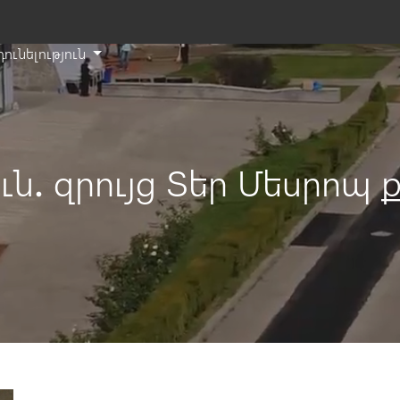
դունելություն
T
s
th
si
e
ւն․ զրույց Տեր Մեսրոպ
a
s
t