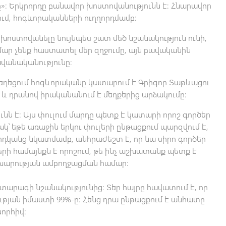
։ Երկրորդը բանավոր խոստովանությունն է։ Հնարավոր
ւմ, հոգևորականների ուղղորդմամբ։
 խոստովանելը նույնպես շատ մեծ նշանակություն ունի,
մար չենք հաստատել մեր զղջումը, այն բավականին
ավանականությունը։
կեղեցում հոգևորականը կատարում է Գրիգոր Տաթևացու
և դրանով իրականանում է մեղքերից արձակումը։
նն է։ Այս փուլում մարդը պետք է կատարի որոշ գործեր
ակ՝ եթե առաջին երկու փուլերի ընթացքում պարզվում է,
արդկանց նկատմամբ, անհրաժեշտ է, որ նա սիրո գործեր
ի համայնքն է որոշում, թե ինչ աշխատանք պետք է
խարության ամբողջացման համար։
արագի նշանակությունից։ Տեր հայրը հավատում է, որ
յան իմաստի 99%-ը։ Հենց դրա ընթացքում է անհատը
որհիվ։