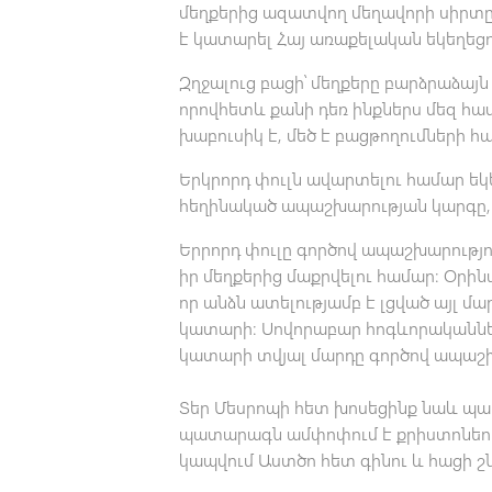
մեղքերից ազատվող մեղավորի սիրտը»
է կատարել Հայ առաքելական եկեղեցո
Զղջալուց բացի՝ մեղքերը բարձրաձայն
որովհետև քանի դեռ ինքներս մեզ հա
խաբուսիկ է, մեծ է բացթողումների հ
Երկրորդ փուլն ավարտելու համար ե
հեղինակած ապաշխարության կարգը, 
Երրորդ փուլը գործով ապաշխարությու
իր մեղքերից մաքրվելու համար։ Օրին
որ անձն ատելությամբ է լցված այլ մ
կատարի։ Սովորաբար հոգևորականներ
կատարի տվյալ մարդը գործով ապաշ
Տեր Մեսրոպի հետ խոսեցինք նաև պատ
պատարագն ամփոփում է քրիստոնեութ
կապվում Աստծո հետ գինու և հացի շն