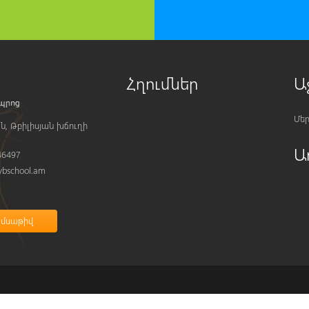
Հղումներ
Ա
Մեր
ն, Թբիլիսյան խճուղի
Ա
46497
bschool.am