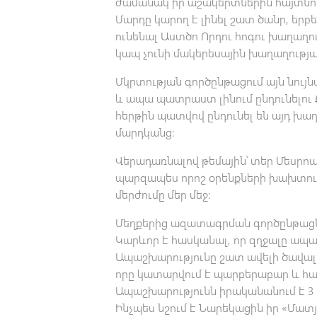
ժամանակ իր աշակերտներին հայտնում 
Մարդը կարող է լինել շատ ծանր, երբ
ունենալ Աստծո Որդու հոգու խաղաղու
կապ չունի մակերեսային խաղաղությա
Մկրտության գործընթացում այն նույն
և ապա պատրաստ լինում ընդունելու 
հերթին պատվով ընդունել են այդ խա
մարդկանց։
Վերադառնալով թեմային՝ տեր Մեսրոպը
պարզապես որոշ օրենքների խախտում 
մերժումը մեր մեջ։
Մեղքերից ազատագրման գործընթացն
Կարևոր է հասկանալ, որ զղջալը ապա
Ապաշխարությունը շատ ավելի ծավալու
որը կատարվում է պարբերաբար և համ
Ապաշխարությունն իրականանում է 3 փ
Ինչպես նշում է Նարեկացին իր «Մատյա