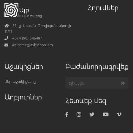
Հղումներ
Address
ՀՀ, ք․ Երևան, Թբիլիսյան խճուղի
11/11
Phone
+374 (98) 546497
Mail
welcome@aybschool.am
Աջակիցներ
Բաժանորդագրվեք
Մեր աջակիցները
Աղբյուրներ
Հետևեք մեզ