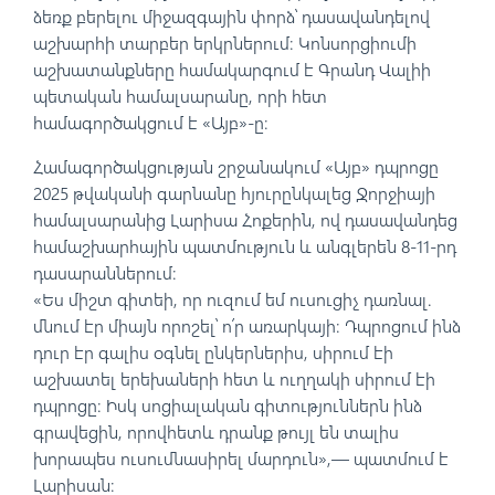
ձեռք բերելու միջազգային փորձ՝ դասավանդելով
աշխարհի տարբեր երկրներում։ Կոնսորցիումի
աշխատանքները համակարգում է Գրանդ Վալիի
պետական համալսարանը, որի հետ
համագործակցում է «Այբ»-ը։
Համագործակցության շրջանակում «Այբ» դպրոցը
2025 թվականի գարնանը հյուրընկալեց Ջորջիայի
համալսարանից Լարիսա Հոքերին, ով դասավանդեց
համաշխարհային պատմություն և անգլերեն 8-11-րդ
դասարաններում։
«Ես միշտ գիտեի, որ ուզում եմ ուսուցիչ դառնալ.
մնում էր միայն որոշել՝ ո՛ր առարկայի։ Դպրոցում ինձ
դուր էր գալիս օգնել ընկերներիս, սիրում էի
աշխատել երեխաների հետ և ուղղակի սիրում էի
դպրոցը։ Իսկ սոցիալական գիտություններն ինձ
գրավեցին, որովհետև դրանք թույլ են տալիս
խորապես ուսումնասիրել մարդուն»,— պատմում է
Լարիսան։