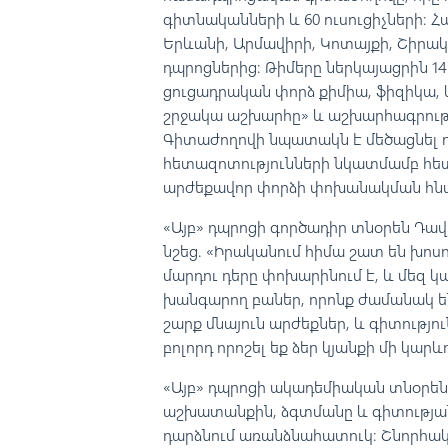
գիտնականների և 60 ուսուցիչների։ 
Երևանի, Արմավիրի, Կոտայքի, Շիրակի
դպրոցներից: Թիմերը ներկայացրին 14
ցուցադրական փորձ քիմիա, ֆիզիկա, կե
շրջակա աշխարհը» և աշխարհագրութ
Գիտաժողովի նպատակն է մեծացնել 
հետազոտությունների նկատմամբ հետ
արժեքավոր փորձի փոխանակման հնա
«Այբ» դպրոցի գործադիր տնօրեն Դա
նշեց. «Իրականում հիմա շատ են խոս
մարդու դերը փոխարինում է, և մեզ կ
խանգարող բաներ, որոնք ժամանակ են խ
շարք մնայուն արժեքներ, և գիտությու
բոլորդ որոշել եք ձեր կյանքի մի կարև
«Այբ» դպրոցի ակադեմիական տնօրեն 
աշխատանքին, ձգտմանը և գիտությանը
դարձնում առանձնահատուկ։ Շնորհակա