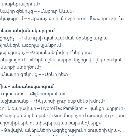
փաթեթավորում»
նավոր զեկույց – «Մաքուր Սևան»
կայացում – «Արտաշատի լճի ջրի ուսումնասիրություն»
իկա» անվանակարգում
ցուցիչ – «Իմպուլսի պահպանման օրենքը և դրա
յուններն առօրյա կյանքում»
կայացուցիչ – «Վերականգնվող էներգիա»
րկայացում – «Ինքնաշեն սարքի միջոցով էլեկտրական
սարքի ստեղծում»
բանավոր զեկույց – «Արևի հետ»
միա» անվանակարգում
ն պաստառ – «Ֆլեքստրակտ»
շխատանք – «Ինչպիսի ջուր ենք մենք խմում»
 գաղափար – HydroFlex PamPlant, «Կյանքի աղբյուր»
«Պարզ կաթիլ կայան», «Կողմնորոշում աստղերի լույսով.
ղտնիքներն ու տիեզերական քարտեզները»
 «Թթվային անձրևների ազդեցությունը բույսերի վրա»,