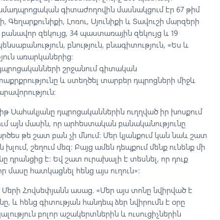
Համադպրոցական գիտաժողովին մասնակցում էր 67 թիմ
, Գեղարքունիքի, Լոռու, Սյունիքի և Տավուշի մարզերի
 բանավոր զեկույց, 34 պաստառային զեկույց և 19
նսաբանություն, բնություն, բնագիտություն, «Ես և
յուն առարկաներից:
դպրոցականների շրջանում գիտական
աքրքրությունը և ստեղծել տարբեր դպրոցների միջև
րավորություն:
վիթ Սահակյանը դպրոցականներին ուղղված իր խոսքում
ում այն մասին, որ արհեստական բանականությունը
արծես թե շատ բան չի մնում։ Մեր կյանքում կան նաև շատ
լում, շեղում մեզ։ Բայց ամեն դեպքում մենք ունենք մի
նը դրանցից է։ Եվ շատ ուրախալի է տեսնել, որ դուք
որ մասը հատկացնել հենց այս ուղուն»։
Մերի Հովսեփյանն ասաց. «Մեր այս տոնը նվիրված է
, և հենց գիտության հանդեպ ձեր նվիրումն է օրը
լություն բոլոր աշակերտներին և ուսուցիչներին