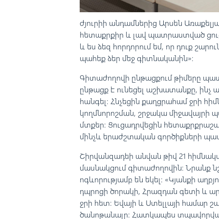
ժյուրիի անդամներից Արսեն Առաքել
հետաքրքիր և լավ պատրաստված ցուց
և ես ձեզ հորդորում եմ, որ դուք շար
պահեք ձեր մեջ գիտնականին»։
Գիտաժողովի ընթացքում թիմերը պատմ
ընթացք է ունեցել աշխատանքը, ինչ ա
հանգել։ Հնչեցին քաղցրահամ ջրի հիմն
կողմնորոշման, շրջակա միջավայրի 
մտքեր։ Ցուցադրվեցին հետաքրքրաշա
մինչև երաժշտական գործիքների պատր
Շիրվանզադեի անվան թիվ 21 հիմնակ
մասնակցում գիտաժողովին։ Նրանք նշ
ոգևորությամբ են եկել։ «Կյանքի աղբ
դպրոցի ծորակի, Հրազդան գետի և ար
ջրի հետ։ Եվայի և Ստելլայի համար 
ծանոթանալը: Հատկապես տպավորված