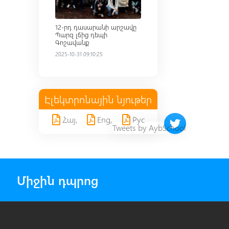
12-րդ դասարանի արշավը
Պարզ լճից դեպի
Գոշավանք
2025-10-31 09:10:25
Էլեկտրոնային նյութեր
Հայ,
Eng,
Рус
Twitter timeline 
Tweets by AybSchool
Միջին դպրոց