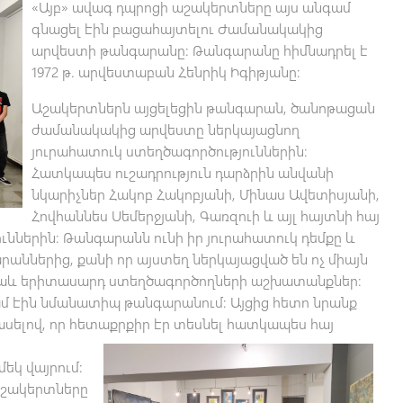
«Այբ» ավագ դպրոցի աշակերտները այս անգամ
գնացել էին բացահայտելու Ժամանակակից
արվեստի թանգարանը: Թանգարանը հիմնադրել է
1972 թ. արվեստաբան Հենրիկ Իգիթյանը:
Աշակերտներն այցելեցին թանգարան, ծանոթացան
ժամանակակից արվեստը ներկայացնող
յուրահատուկ ստեղծագործություններին։
Հատկապես ուշադրություն դարձրին անվանի
նկարիչներ Հակոբ Հակոբյանի, Մինաս Ավետիսյանի,
Հովհաննես Սեմերջյանի, Գառզուի և այլ հայտնի հայ
ններին։ Թանգարանն ունի իր յուրահատուկ դեմքը և
աններից, քանի որ այստեղ ներկայացված են ոչ միայն
 նաև երիտասարդ ստեղծագործողների աշխատանքներ։
մ էին նմանատիպ թանգարանում: Այցից հետո նրանք
ասելով, որ հետաքրքիր էր տեսնել
հատկապես հայ
եկ վայրում:
աշակերտները