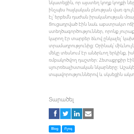
նկատեցին, որ այստեղ կողք կողքի նե
ինչպես հայկական բնության վառ գույ
էլ՝ երբեմն դաժան իրականության մռայ
Ցուցադրված էին նաև աբստրակտ ոճ
ստեղծագործություններ, որոնք յուրաք
կարող էր տարբեր ձևով ընկալել՝ կախ
տրամադրությունից։ Օրինակ՝ միևնույ
մեկը տեսնում էր անձրևող երկինք, իսկ
ռմբակոծվող դաշտեր։ Հետաքրքիր էի
սյուրռեալիստական նկարները։ Աշակ
տպավորություններով և սկսեցին ակտ
Տարածել
Tag
Tag
Blog
Բլոգ