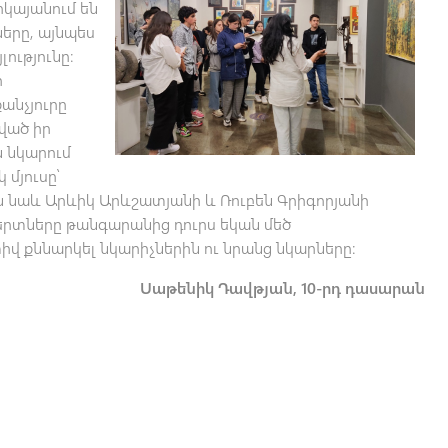
րկայանում են
ները, այնպես
լությունը։
ի
անչյուրը
ված իր
ն նկարում
 մյուսը՝
ն նաև Արևիկ Արևշատյանի և Ռուբեն Գրիգորյանի
երտները թանգարանից դուրս եկան մեծ
իվ քննարկել նկարիչներին ու նրանց նկարները:
Սաթենիկ Դավթյան, 10-րդ դասարան