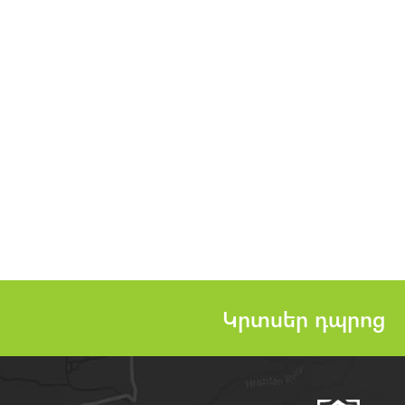
Կրտսեր դպրոց