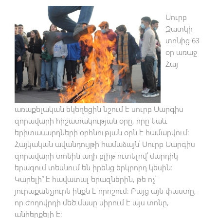
Սուրբ
Զատկի
տոնից 63
օր առաջ
Հայ
առաքելական եկեղեցին նշում է սուրբ Սարգիս
զորավարի հիշատակության օրը, որը նաև
երիտասարդների օրհնության օրն է համարվում։
Հայկական ավանդույթի համաձայն՝ Սուրբ Սարգիս
զորավարի տոնին աղի բլիթ ուտելով՝ մարդիկ
երազում տեսնում են իրենց երկրորդ կեսին։
Կարելի՞ է հավատալ երազներին, թե ոչ՝
յուրաքանչյուրն ինքն է որոշում։ Բայց այն փաստը,
որ ժողովրդի մեծ մասը սիրում է այս տոնը,
անհերքելի է։