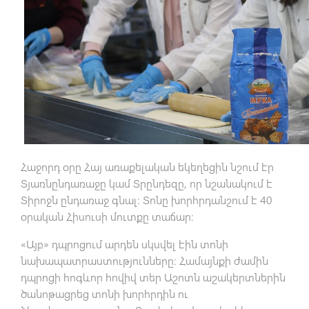
Հաջորդ օրը Հայ առաքելական եկեղեցին նշում էր
Տյառնընդառաջը կամ Տրընդեզը, որ նշանակում է
Տիրոջն ընդառաջ գնալ։ Տոնը խորհրդանշում է 40
օրական Հիսուսի մուտքը տաճար։
«Այբ» դպրոցում արդեն սկսվել էին տոնի
նախապատրաստությունները։ Համայնքի ժամին
դպրոցի հոգևոր հովիվ տեր Աշոտն աշակերտներին
ծանոթացրեց տոնի խորհրդին ու