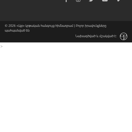
© 2026
«Այբ» կրթական հանգույց հիմնադրամ
| Բոլոր իրավունքները
պահպանված են
Նախագծված և մշակված է:
>