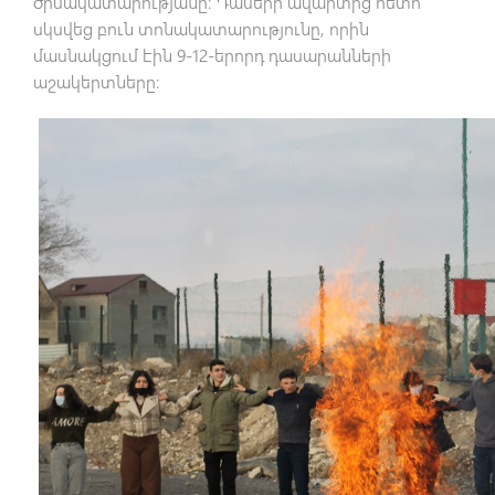
ծիսակատարությանը։ Դասերի ավարտից հետո
սկսվեց բուն տոնակատարությունը, որին
մասնակցում էին 9-12-երորդ դասարանների
աշակերտները։