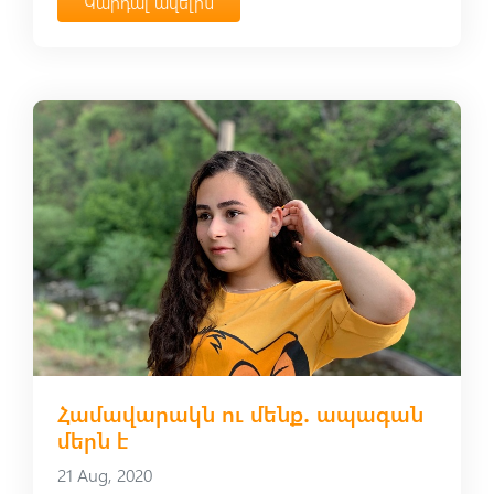
Կարդալ ավելին
Համավարակն ու մենք․ ապագան
մերն է
21 Aug, 2020