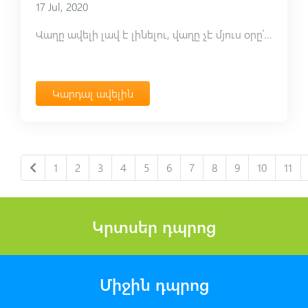
17 Jul, 2020
Վաղը ավելի լավ է լինելու, վաղը չէ մյուս օրը՝ ընտիր
Կարդալ ավելին
1
2
3
4
5
6
7
8
9
10
11
Կրտսեր դպրոց
Միջին դպրոց