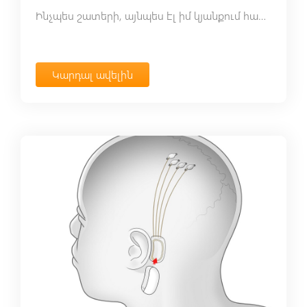
Ինչպես շատերի, այնպես էլ իմ կյանքում համավարակը թե՛ լավ և թե՛ վատ ազդեցություններ է ունեցել։
Կարդալ ավելին