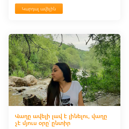
Կարդալ ավելին
Վաղը ավելի լավ է լինելու, վաղը
չէ մյուս օրը՝ ընտիր