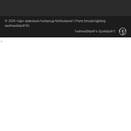
© 2026
«Այբ» կրթական հանգույց հիմնադրամ
| Բոլոր իրավունքները
պահպանված են
Նախագծված և մշակված է:
>