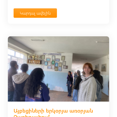
Կարդալ ավելին
Այբեցիների երկօրյա առօրյան
Զառիթափում