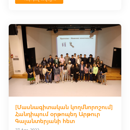
[Մասնագիտական կողմնորոշում]
Հանդիպում օրթոպեդ Արթուր
Գալանտերյանի հետ
27 Apr, 2022