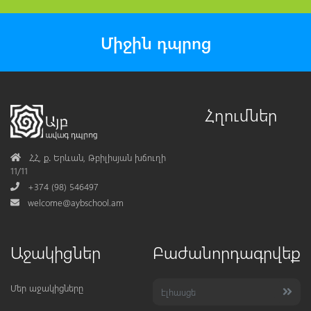
Միջին դպրոց
Հղումներ
Address
ՀՀ, ք․ Երևան, Թբիլիսյան խճուղի
11/11
Phone
+374 (98) 546497
Mail
welcome@aybschool.am
Աջակիցներ
Բաժանորդագրվեք
Մեր աջակիցները