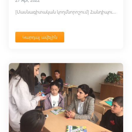
[Մասնագիտական կողմնորոշում] Հանդիպում օրթոպեդ Արթուր Գալանտերյանի հետ
Կարդալ ավելին