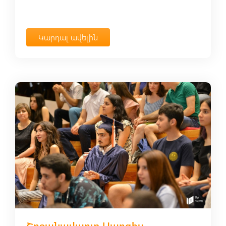
Կարդալ ավելին
Շրջանավարտ Սարգիս