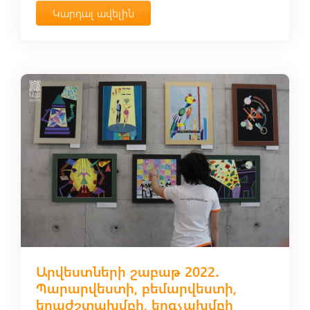
Կարդալ ավելին
Արվեստների շաբաթ 2022․
Պարարվեստի, բեմարվեստի,
երաժշտախմբի, երգչախմբի