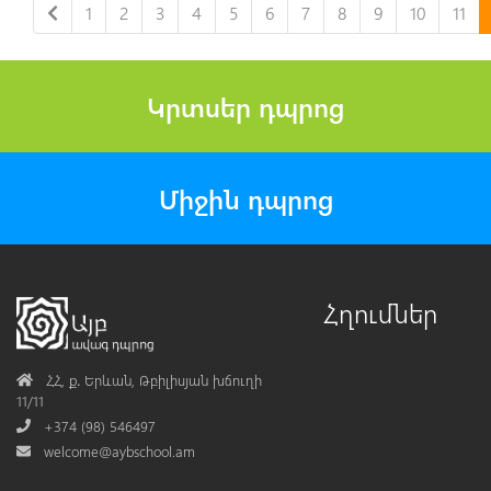
1
2
3
4
5
6
7
8
9
10
11
Կրտսեր դպրոց
Միջին դպրոց
Հղումներ
Address
ՀՀ, ք․ Երևան, Թբիլիսյան խճուղի
11/11
Phone
+374 (98) 546497
Mail
welcome@aybschool.am