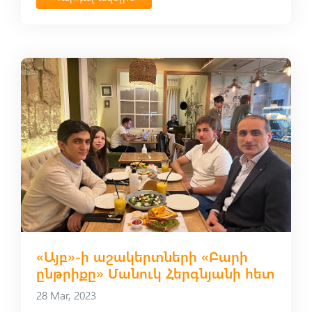
«Այբ»-ի աշակերտների «Բարի
ընթրիքը» Մանուկ Հերգնյանի հետ
28 Mar, 2023