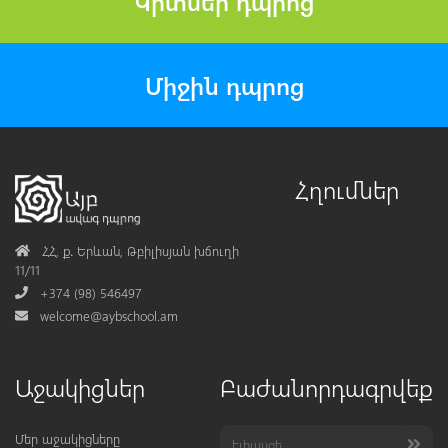
Կրտսեր դպրոց
Միջին դպրոց
Հղումներ
Address
ՀՀ, ք․ Երևան, Թբիլիսյան խճուղի
11/11
Phone
+374 (98) 546497
Mail
welcome@aybschool.am
Աջակիցներ
Բաժանորդագրվեք
Մեր աջակիցները