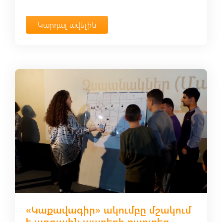
Կարդալ ավելին
«Կաքավագիր» ակումբը մշակում
է ազգային պարերի քարտեզ