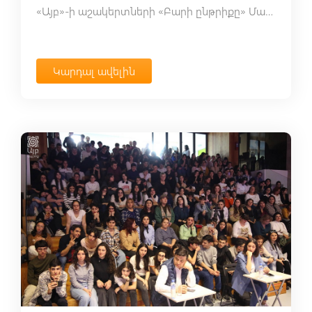
«Այբ»-ի աշակերտների «Բարի ընթրիքը» Մանուկ Հերգնյանի հետ
Կարդալ ավելին