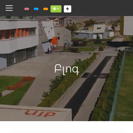
Toggle navigation
Social links dropdown button
Բլոգ