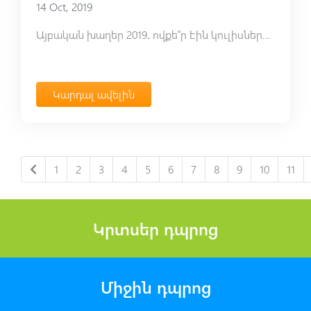
14 Oct, 2019
Այբական խաղեր 2019․ ովքե՞ր էին կուլիսներում
Կարդալ ավելին
1
2
3
4
5
6
7
8
9
10
11
Կրտսեր դպրոց
Միջին դպրոց