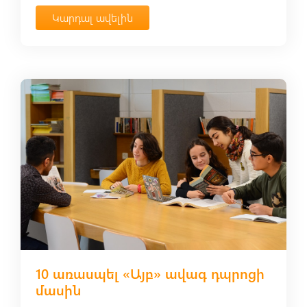
Կարդալ ավելին
10 առասպել «Այբ» ավագ դպրոցի
մասին