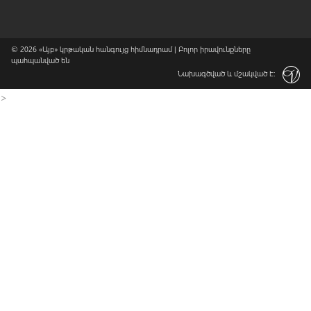
© 2026
«Այբ» կրթական հանգույց հիմնադրամ
| Բոլոր իրավունքները
պահպանված են
Նախագծված և մշակված է:
>