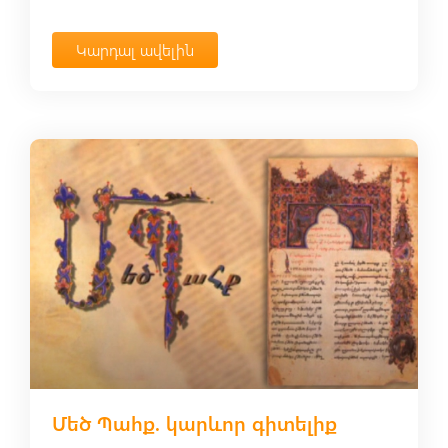
Կարդալ ավելին
Մեծ Պահք. կարևոր գիտելիք