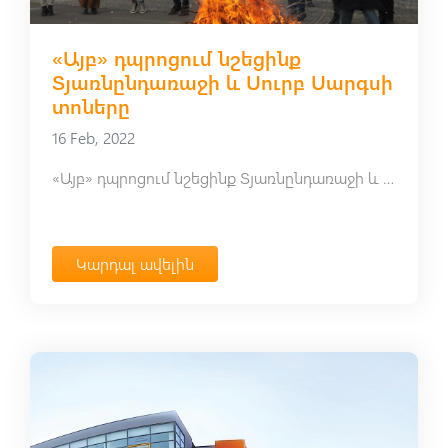
«Այբ» դպրոցում նշեցինք
Տյառնընդառաջի և Սուրբ Սարգսի
տոները
16 Feb, 2022
«Այբ» դպրոցում նշեցինք Տյառնընդառաջի և Սուրբ Սարգսի տոները
Կարդալ ավելին