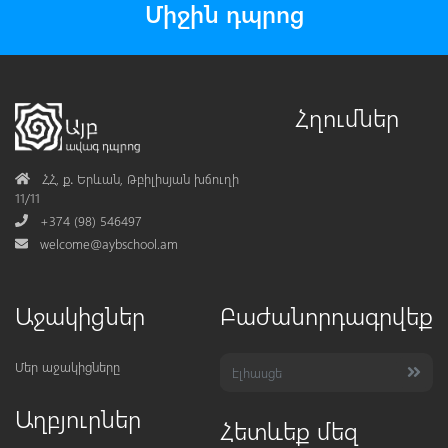
Միջին դպրոց
Հղումներ
Address
ՀՀ, ք․ Երևան, Թբիլիսյան խճուղի
11/11
Phone
+374 (98) 546497
Mail
welcome@aybschool.am
Աջակիցներ
Բաժանորդագրվեք
Մեր աջակիցները
Աղբյուրներ
Հետևեք մեզ