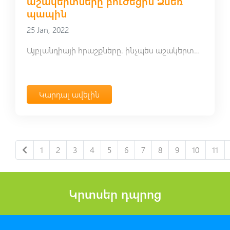
աշակերտները բուժեցին Ձմեռ
պապին
25 Jan, 2022
Այբլանդիայի հրաշքները. ինչպես աշակերտները բուժեցին Ձմեռ պապին
Կարդալ ավելին
1
2
3
4
5
6
7
8
9
10
11
Կրտսեր դպրոց