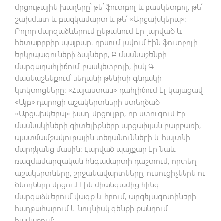
մրցութային խաղերը՝ թե՛ ֆուտբոլ և բասկետբոլ, թե՛
շախմատ և բազկամարտ և թե՛ «Արցախկերպ»:
Բոլոր մարզաձևերում ընթանում էր լարված և
հետաքրքիր պայքար. դրսում լսվում էին ֆուտբոլի
երկրպագուների ձայները, Բ մասնաշենքի
մարզադահլիճում՝ բասկետբոլի, իսկ Գ
մասնաշենքում՝ սեղանի թենիսի գնդակի
կտկտոցները: «Հայաստան» դահլիճում էլ կայացավ
«Այբ» դպրոցի աշակերտների ստեղծած
«Արցախկերպ» խաղ-մրցույթը, որ ստուգում էր
մասնակիների գիտելիքները արցախյան բարբառի,
պատմամշակութային տեղանունների և հայտնի
մարդկանց մասին: Լարված պայքար էր նաև
ռազմամարզական հնգամարտի դաշտում, որտեղ
աշակերտները, շրջանավարտները, ուսուցիչներն ու
ծնողները մրցում էին միանգամից հինգ
մարզաձևերում՝ վազք և հրում, արգելագոտիների
հաղթահարում և նույնիսկ զենքի քանդում-
հավաքում: