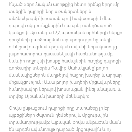
հնչած Տերունական աղոթքից հետո իրենց երդումը
տվեցին դպրոցի նոր աշակերտները և
անձնակազմը՝ խոստանալով հավատարիմ մնալ
դպրոցի սկզբունքներին և ապրել ստեղծագործ
կյանքով: Այս անգամ ՀՀ պետական օրհներգի ներքո
դրոշների բարձրացման արարողությունը տեղի
ունեցավ ռազմամարզական ավանի նորակառույց
լաբորատորիա-դասասենյակի հարևանությամբ,
նաև իր ողջույնի խոսքը համայնքին ուղղեց դպրոցի
գործադիր տնօրեն Դավիթ Սահակյանը՝ բոլոր
մասնակիցներին մաղթելով հաջող խաղեր և արդար
մրցակցություն: Ապա բոլոր խաղերի մրցավարները
հանդիսավոր կերպով խոստացան լինել անաչառ, և
տրվեց Այբական խաղերի մեկնարկը:
Օրվա ընթացքում դպրոցի ողջ տարածքը լի էր
այբեցիների ժպտուն դեմքերով և մրցութային
տրամադրությամբ: Այբական օրվա անբաժան մասն
են արդեն ավանդույթ դարձած մրցութային և ոչ