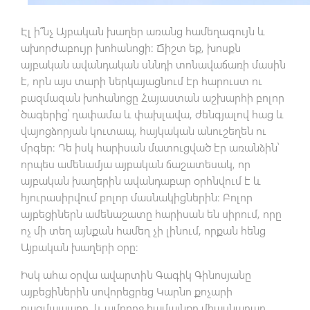
Էլ ի՞նչ Այբական խաղեր առանց համեղագույն և
ախորժաբույր խոհանոցի: Ճիշտ եք, խոսքն
այբական ավանդական սննդի տոնավաճառի մասին
է, որն այս տարի ներկայացնում էր հարուստ ու
բազմազան խոհանոցը Հայաստան աշխարհի բոլոր
ծագերից՝ ղափամա և փախլավա, ժենգյալով հաց և
վայոցձորյան կուտապ, հայկական անուշեղեն ու
մրգեր: Դե իսկ հարիսան մատուցված էր առանձին՝
որպես ամենամյա այբական ճաշատեսակ, որ
այբական խաղերին ավանդաբար օրհնվում է և
հյուրասիրվում բոլոր մասնակիցներին: Բոլոր
այբեցիներն ամենաշատը հարիսան են սիրում, որը
ոչ մի տեղ այնքան համեղ չի լինում, որքան հենց
Այբական խաղերի օրը:
Իսկ ահա օրվա ավարտին Գագիկ Գինոսյանը
այբեցիներին սովորեցրեց Կարնո քոչարի
ռազմապարը, և ամբողջ համայնքը միասնաբար