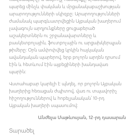
պարեց մինչև փակման և մրցանակաբաշխության
արարողությունների սկիզբը: Արարողությունների
ժամանակ պարգևատրվեցին Այբական խաղերում
լավագույն արդյունքները ցուցաբերած
աշակերտներն ու շրջանավարտները և
բասկետբոլային, ֆուտբոլային ու արցախկերպյան
թիմերը: Օրն ամփոփվեց կրկին հայկական
ավանդական պարերով, երբ բոլորն արդեն դրսում
էին և հետևում էին այբեցիների խանդավառ
պարին:
Վստահաբար կարելի է պնդել, որ բոլորն Այբական
խաղերից հեռացան ժպիտով, վառ ու տպավորիչ
հիշողություններով և հոբելյանական՝ 10-րդ
Այբական խաղերի սպասումով:
Անժելա Մաթևոսյան, 12-րդ դասարան
Տարածել