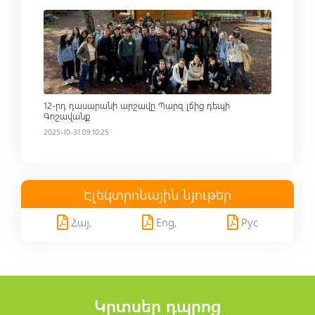
Read more
12-րդ դասարանի արշավը Պարզ լճից դեպի
Գոշավանք
2025-10-31 09:10:25
Էլեկտրոնային նյութեր
Հայ,
Eng,
Рус
Կրտսեր դպրոց