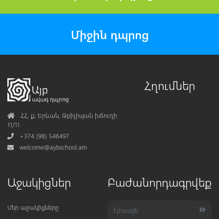
Միջին դպրոց
Հղումներ
Address
ՀՀ, ք․ Երևան, Թբիլիսյան խճուղի
11/11
Phone
+374 (98) 546497
Mail
welcome@aybschool.am
Աջակիցներ
Բաժանորդագրվեք
Մեր աջակիցները