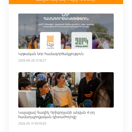
Read more
Կրթական նոր համագործակցություն
2026-06-26 13:16:27
Read more
Կայացավ Գագիկ Գրիգորյանի անվան 4-րդ
համադպրոցական գիտաժողովը
2026-05-11 09:39:20