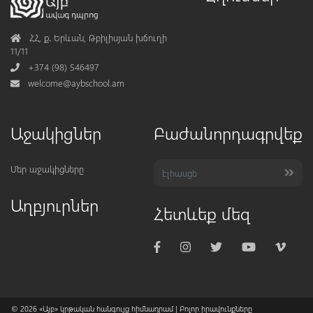
Address
ՀՀ, ք․ Երևան, Թբիլիսյան խճուղի
11/11
Phone
+374 (98) 546497
Mail
welcome@aybschool.am
Աջակիցներ
Բաժանորդագրվեք
Մեր աջակիցները
Աղբյուրներ
Հետևեք մեզ
© 2026
«Այբ» կրթական հանգույց հիմնադրամ
| Բոլոր իրավունքները