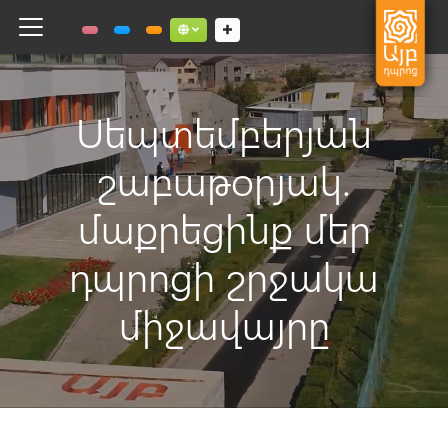
Toggle navigation
Social links dropdown button
Սեպտեմբերյան
շաբաթօրյակ.
մաքրեցինք մեր
դպրոցի շրջակա
միջավայրը