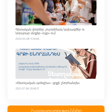
Գիտական փորձեր, յուրօրինակ նախագծեր ու
նորարար մտքեր «Այբ»-ում
2024-05-08 11:36:06
Read more
«Տեսողական պոեզիա»․ գրքի շնորհանդես
2021-07-06 20:40:17
Հայտարարություններ