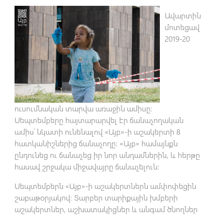
Ավարտին
մոտեցավ
2019-20
ուսումնական տարվա առաջին ամիսը։
Սեպտեմբերը հայտարարվել էր ճանաչողական
ամիս՝ նկատի ունենալով «Այբ»-ի աշակերտի 8
հատկանիշներից ճանաչողը։ «Այբ» համայնքն
ընդունեց ու ճանաչեց իր նոր անդամներին, և հերթը
հասավ շրջակա միջավայրը ճանաչելուն։
Սեպտեմբերն «Այբ»-ի աշակերտներն ամփոփեցին
շաբաթօրյակով։ Տարբեր տարիքային խմբերի
աշակերտներ, աշխատակիցներ և անգամ ծնողներ