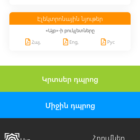
Էլեկտրոնային նյութեր
«Այբ»-ի բուկլետները
Հայ,
Eng,
Рус
Կրտսեր դպրոց
Միջին դպրոց
Հղումներ