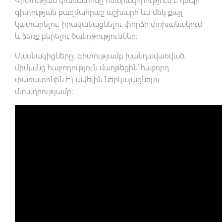
գիտության բազմահրաշ աշխարհ ևս մեկ քայլ
կատարելու, իրականացնելու փորձի փոխանակում
և ձեռք բերելու ծանոթություններ:
Մասնակիցները, գիտությամբ խանդավառված,
միմյանց հաջողություն մաղթեցին՝ հաջորդ
փառատոնին է՛լ ավելին ներկայացնելու
մտադրությամբ: