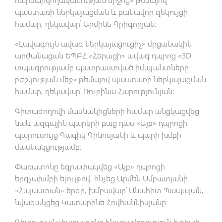
պաստառի ներկայացման և բանավոր զեկույցի
համար, ղեկավար՝ Արմինե Գրիգորյան։
«Լավագույն ավագ ներկայացուցիչ» մրցանակին
արժանացան ԵՊԲՀ «Հերացի» ավագ դպրոց «3D
տպագրությամբ պատրաստված իմպլանտները
բժշկության մեջ» թեմայով պաստառի ներկայացման
համար, ղեկավար՝ Ռուբինա Հարությունյան:
Գիտաժողովի մասնակիցների համար անցկացվեց
նաև ազգային պարերի բաց դաս «Այբ» դպրոցի
պարուսույց Գագիկ Գինոսյանի և պարի խմբի
մասնակցությամբ։
Փառատոնը եզրափակվեց «Այբ» դպրոցի
երգչախմբի ելույթով. հնչեց Արմեն Սմբատյանի
«Հայաստան» երգը, խմբավար՝ Անահիտ Պապայան,
նվագակցեց Կատարինե Հովհաննիսյանը։
Գիտության փառատոնը հնարավորություն է դեպի