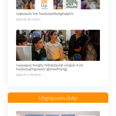
Կրթական նոր համագործակցություն
2026-06-26 13:16:27
Read more
Կայացավ Գագիկ Գրիգորյանի անվան 4-րդ
համադպրոցական գիտաժողովը
2026-05-11 09:39:20
Միջոցառումներ
Read more