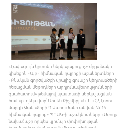
«Լավագույն կրտսեր ներկայացուցիչ» մրցանակը
կիսեցին «Այբ» հիմնական դպրոցի աշակերտները
«Բնական գործվածքի վրայից գուաշի կեղտաբծերի
հեռացման մեթոդների արդյունավետությունների
գնահատում» թեմայով պաստառի ներկայացման
համար, ղեկավար՝ Արսեն Քիշմիրյան, և «ՀՀ Լոռու
մարզի Վանաձորի Դ․Վարուժանի անվան № 16
հիմնական դպրոց» ՊՈԱԿ-ի աշակերտները «Առողջ
նախաճաշը որպես կլիմայի փոփոխության
հարմարվողականության միջոց» թեմայով