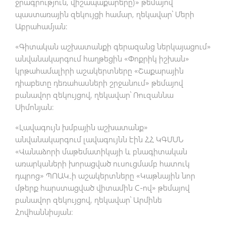
ջրագրություն, վիշապաքարերը)» թեմայով
պաստառային զեկույցի համար, ղեկավար՝ Մերի
Աբրահամյան:
«Գիտական աշխատանքի գերազանց ներկայացում»
անվանակարգում հաղթեցին «Փոքրիկ իշխան»
կրթահամալիրի աշակերտները «Շաքարային
դիաբետը դեռահասների շրջանում» թեմայով
բանավոր զեկույցով, ղեկավար՝ Ռուզաննա
Սիմոնյան։
«Լավագույն խմբային աշխատանք»
անվանակարգում լավագույնն էին ՀՀ ԿԳՄՍՆ
«Վանաձորի մաթեմատիկայի և բնագիտական
առարկաների խորացված ուսուցմամբ հատուկ
դպրոց» ՊՈԱԿ֊ի աշակերտները «Կաթնային նոր
մթերք հարստացված վիտամին C-ով» թեմայով
բանավոր զեկույցով, ղեկավար՝ Արմինե
Հովհաննիսյան։