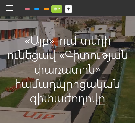
Toggle navigation
Social links dropdown button
«Այբ»-ում տեղի
ունեցավ «Գիտության
փառատոն»
համադպրոցական
գիտաժողովը