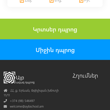
Կրտսեր դպրոց
Միջին դպրոց
Հղումներ
Address
ՀՀ, ք․ Երևան, Թբիլիսյան խճուղի
11/11
Phone
+374 (98) 546497
Mail
welcome@aybschool.am