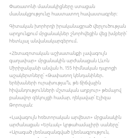
Փառատոնի մասնակիցները ստացան
մասնակցությունը հաստատող հավաստագրեր:
Գիտական խորհրդի իրականացրած վերլուծության
արդյունքում մրցանակներ շնորհվեցին վեց խմբերի՝
հետևյալ անվանակարգերում․
«Հետազոտական աշխատանքի լավագույն
գաղափար» մրցանակին արժանացան Լևոն
Միրիջանյանի անվան հ․ 155 հիմնական դպրոցի
աշակերտները՝ «Թափառող կենդանիներ․
երեխաների ուրախությա՞ն, թե ճիճվային
հիվանդությունների մշտական աղբյուր» թեմայով
բանավոր զեկույցի համար, ղեկավար՝ Էլիզա
Թորոսյան։
«Լավագույն հռետորական արվեստ» մրցանակին
արժանացան «Երևակ» կրթահամալիրի սաները՝
«Արագած լեռնազանգված (լեռնագրություն,