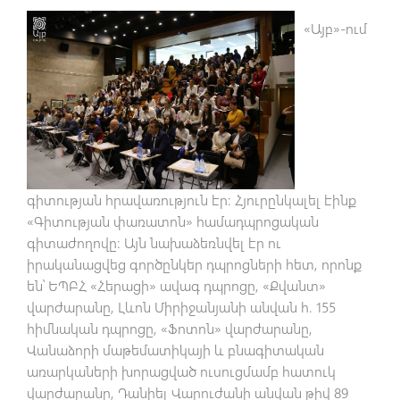
«Այբ»-ում
գիտության հրավառություն էր։ Հյուրընկալել էինք
«Գիտության փառատոն» համադպրոցական
գիտաժողովը։ Այն նախաձեռնվել էր ու
իրականացվեց գործընկեր դպրոցների հետ, որոնք
են՝ ԵՊԲՀ «Հերացի» ավագ դպրոցը, «Քվանտ»
վարժարանը, Լևոն Միրիջանյանի անվան հ. 155
հիմնական դպրոցը, «Ֆոտոն» վարժարանը,
Վանաձորի մաթեմատիկայի և բնագիտական
առարկաների խորացված ուսուցմամբ հատուկ
վարժարանը, Դանիել Վարուժանի անվան թիվ 89