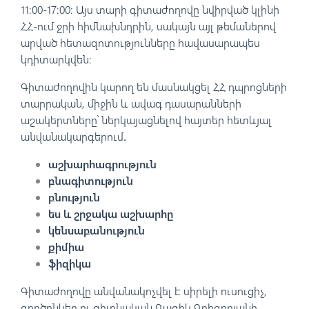
11։00-17։00։ Այս տարի գիտաժողովը նվիրված կլինի
ՀՀ-ում ջրի հիմնախնդրին, սակայն այլ թեմաներով
արված հետազոտությունները հավասարապես
կդիտարկվեն։
Գիտաժողովին կարող են մասնակցել ՀՀ դպրոցների
տարրական, միջին և ավագ դասարանների
աշակերտները՝ ներկայացնելով հայտեր հետևյալ
անվանակարգերում․
աշխարհագրություն
բնագիտություն
բնություն
ես և շրջակա աշխարհը
կենսաբանություն
քիմիա
ֆիզիկա
Գիտաժողովը անվանակոչվել է սիրելի ուսուցիչ,
գործընկեր ու գիտնական Գագիկ Գրիգորյանի