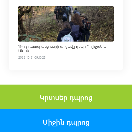
Read more
11-րդ դասարանցիների արշավը դեպի Դիլիջան և
Սևան
2025-10-31 09:10:25
Կրտսեր դպրոց
Միջին դպրոց