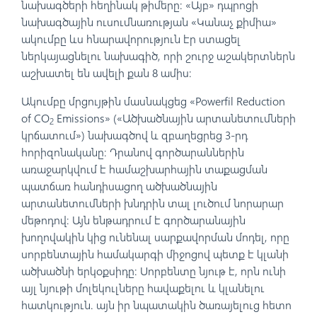
նախագծերի հեղինակ թիմերը: «Այբ» դպրոցի
նախագծային ուսումնառության «Կանաչ քիմիա»
ակումբը ևս հնարավորություն էր ստացել
ներկայացնելու նախագիծ, որի շուրջ աշակերտներն
աշխատել են ավելի քան 8 ամիս:
Ակումբը մրցույթին մասնակցեց «Powerfil Reduction
of CO
Emissions» («Ածխածնային արտանետումների
2
կրճատում») նախագծով և զբաղեցրեց 3-րդ
հորիզոնականը։ Դրանով գործարաններին
առաջարկվում է համաշխարհային տաքացման
պատճառ հանդիսացող ածխածնային
արտանետումների խնդրին տալ լուծում նորարար
մեթոդով։ Այն ենթադրում է գործարանային
խողովակին կից ունենալ սարքավորման մոդել, որը
սորբենտային համակարգի միջոցով պետք է կլանի
ածխածնի երկօքսիդը: Սորբենտը նյութ է, որն ունի
այլ նյութի մոլեկուլները հավաքելու և կլանելու
հատկություն. այն իր նպատակին ծառայելուց հետո