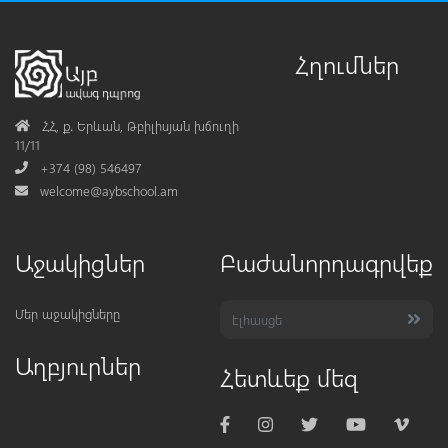
Հղումներ
Address
ՀՀ, ք․ Երևան, Թբիլիսյան խճուղի
11/11
Phone
+374 (98) 546497
Mail
welcome@aybschool.am
Աջակիցներ
Բաժանորդագրվեք
Մեր աջակիցները
Աղբյուրներ
Հետևեք մեզ