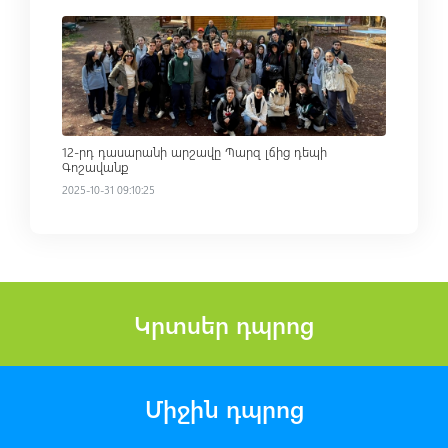
Read more
12-րդ դասարանի արշավը Պարզ լճից դեպի
Գոշավանք
2025-10-31 09:10:25
Կրտսեր դպրոց
Միջին դպրոց