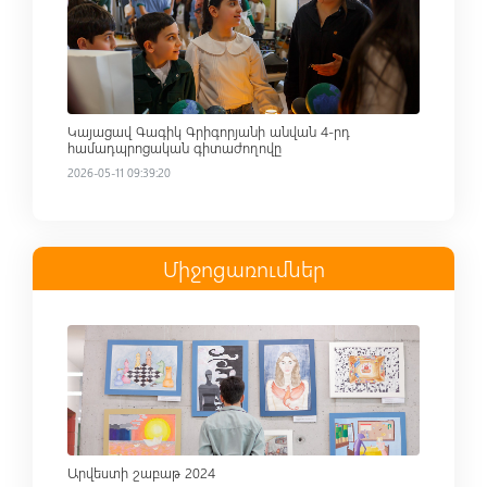
Կայացավ Գագիկ Գրիգորյանի անվան 4-րդ
համադպրոցական գիտաժողովը
2026-05-11 09:39:20
Միջոցառումներ
Read more
Արվեստի շաբաթ 2024