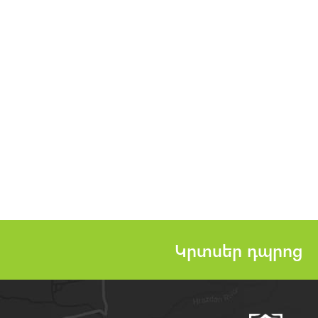
Կրտսեր դպրոց