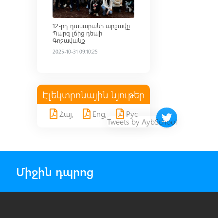
12-րդ դասարանի արշավը
Պարզ լճից դեպի
Գոշավանք
2025-10-31 09:10:25
Էլեկտրոնային նյութեր
Հայ,
Eng,
Рус
Twitter timeline 
Tweets by AybSchool
Միջին դպրոց