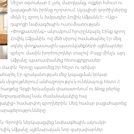
Միշտ օգտակար է լսել մարդկանց, ովքեր հմուտ ու
կայացած են իրենց ոլորտում: Այդպիսի գործիչներից
մեկն էլ գրող և խմբագիր Հովիկ Աֆյանն է: «Այբ»
դպրոցի նախագծային ուսումնառության
«Փոդքաստինգ» ակումբում հյուրընկալել էինք գրող
Հովիկ Աֆյանին, ով մեծ սիրով համաձայնել էր մեզ
օգնել փոդքաստային պատմվածքների սցենարներ
գրելու մասին խորհուրդներ տալով: Բայց մինչև այդ
Աֆյանը պատասխանեց հետաքրքրասեր
 մասին: Գրողը պատմեց իր հեշտ ու դժվար
թահարել էր գրականության մեջ կայացման երկար
 մրցույթներում անհաջողություն ունենալուց հետո 2
հաղթեց Գրքի երևանյան փառատոնում ու ձեռք բերեց
ն անդրադարձավ նաև ժամանակակից հայ
ցակից» համարվող գրողներին: Մեզ համար բացահայտեց
հարաբերությունները:
ին: Գրողին ներկայացվեց նախագծային ակումբի
ովիկ Աֆյանը սցենարական նոր գաղափարներ