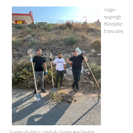
«Այբ»
դպրոցի
ծնողներ
Էդուարդ
Հայրումյանը և Արման Հարությունյանը