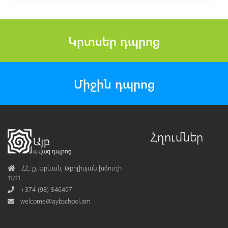
Կրտսեր դպրոց
Միջին դպրոց
Հղումներ
Address
ՀՀ, ք․ Երևան, Թբիլիսյան խճուղի
11/11
Phone
+374 (98) 546497
Mail
welcome@aybschool.am