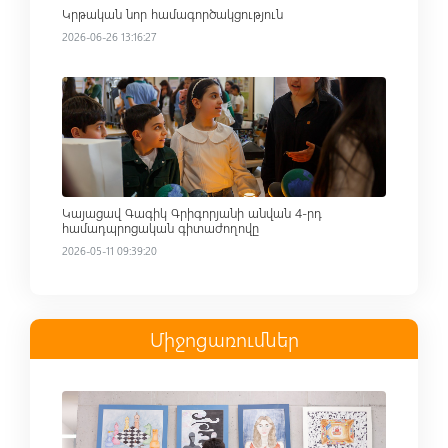
Կրթական նոր համագործակցություն
2026-06-26 13:16:27
Read more
Կայացավ Գագիկ Գրիգորյանի անվան 4-րդ
համադպրոցական գիտաժողովը
2026-05-11 09:39:20
Միջոցառումներ
Read more