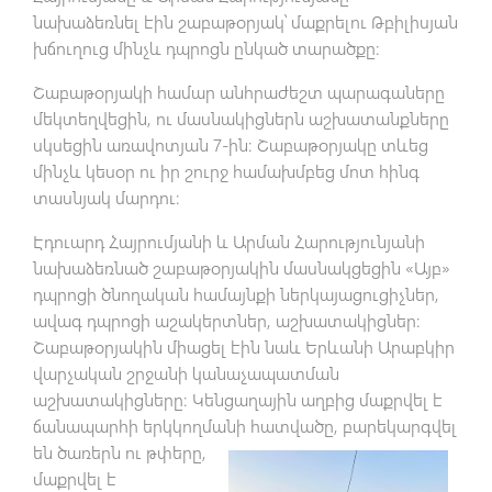
նախաձեռնել էին շաբաթօրյակ՝ մաքրելու Թբիլիսյան
խճուղուց մինչև դպրոցն ընկած տարածքը։
Շաբաթօրյակի համար անհրաժեշտ պարագաները
մեկտեղվեցին, ու մասնակիցներն աշխատանքները
սկսեցին առավոտյան 7-ին։ Շաբաթօրյակը տևեց
մինչև կեսօր ու իր շուրջ համախմբեց մոտ հինգ
տասնյակ մարդու։
Էդուարդ Հայրումյանի և Արման Հարությունյանի
նախաձեռնած շաբաթօրյակին մասնակցեցին «Այբ»
դպրոցի ծնողական համայնքի ներկայացուցիչներ,
ավագ դպրոցի աշակերտներ, աշխատակիցներ։
Շաբաթօրյակին միացել էին նաև Երևանի Արաբկիր
վարչական շրջանի կանաչապատման
աշխատակիցները։ Կենցաղային աղբից մաքրվել է
ճանապարհի երկկողմանի հատվածը, բարեկարգվել
են ծառերն ու թփերը,
մաքրվել է