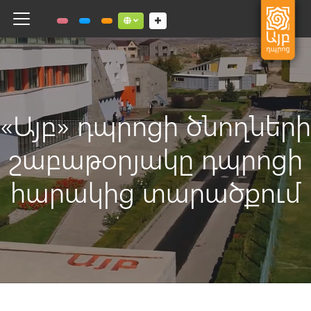
Toggle navigation
Social links dropdown button
«Այբ» դպրոցի ծնողների
շաբաթօրյակը դպրոցի
հարակից տարածքում