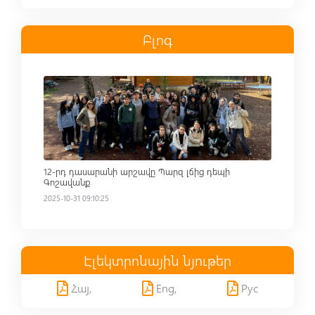
Բլոգ
Read more
12-րդ դասարանի արշավը Պարզ լճից դեպի
Գոշավանք
2025-10-31 09:10:25
Էլեկտրոնային նյութեր
Հայ,
Eng,
Рус